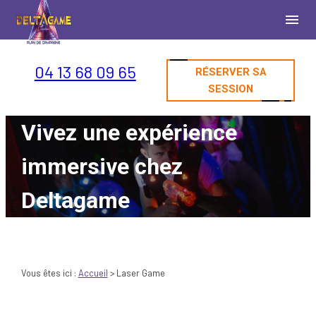
Panneau de gestion des cookies
menu
04 13 68 09 65
RÉSERVER SA
SESSION
Vivez une expérience
immersive chez
Deltagame
Vous êtes ici :
Accueil
> Laser Game