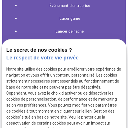
Évènement d'entreprise
Laser game
Lancer de hache
Jeux d'arcade et billard
Le secret de nos cookies ?
Le bar
Le respect de votre vie privée
Notre site utilise des cookies pour améliorer votre expérience de
navigation et vous offrir un contenu personnalisé. Les cookies
Deltagame, laser game et jeux d’arcade pour les pros
strictement nécessaires sont essentiels au fonctionnement de
comme les particuliers.
base de notre site et ne peuvent pas être désactivés.
Cependant, vous avez le choix d'activer ou de désactiver les
cookies de personnalisation, de performance et de marketing
Mentions
Politique de
Gestion
Plan du
selon vos préférences. Vous pouvez modifier vos paramètres
légales
confidentialité
des
site
de cookies à tout moment en cliquant sur le lien 'Gestion des
cookies
cookies' situé en bas de notre site. Veuillez noter que la
désactivation de certains cookies peut avoir un impact sur